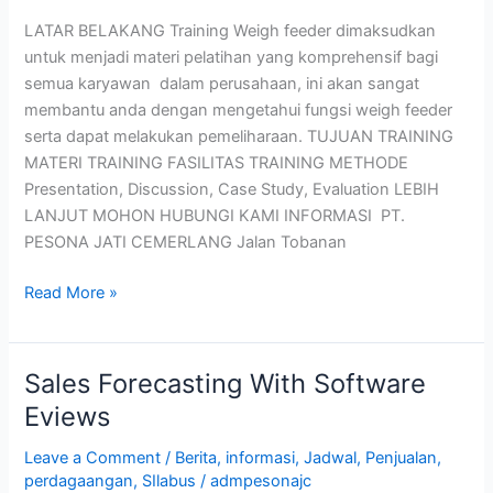
LATAR BELAKANG Training Weigh feeder dimaksudkan
untuk menjadi materi pelatihan yang komprehensif bagi
semua karyawan dalam perusahaan, ini akan sangat
membantu anda dengan mengetahui fungsi weigh feeder
serta dapat melakukan pemeliharaan. TUJUAN TRAINING
MATERI TRAINING FASILITAS TRAINING METHODE
Presentation, Discussion, Case Study, Evaluation LEBIH
LANJUT MOHON HUBUNGI KAMI INFORMASI PT.
PESONA JATI CEMERLANG Jalan Tobanan
Read More »
Sales Forecasting With Software
Sales
Forecasting
Eviews
With
Leave a Comment
/
Berita
,
informasi
,
Jadwal
,
Penjualan
,
Software
perdagaangan
,
SIlabus
/
admpesonajc
Eviews