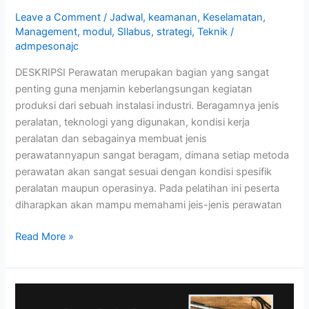
Leave a Comment
/
Jadwal
,
keamanan
,
Keselamatan
,
Management
,
modul
,
SIlabus
,
strategi
,
Teknik
/
admpesonajc
DESKRIPSI Perawatan merupakan bagian yang sangat
penting guna menjamin keberlangsungan kegiatan
produksi dari sebuah instalasi industri. Beragamnya jenis
peralatan, teknologi yang digunakan, kondisi kerja
peralatan dan sebagainya membuat jenis
perawatannyapun sangat beragam, dimana setiap metoda
perawatan akan sangat sesuai dengan kondisi spesifik
peralatan maupun operasinya. Pada pelatihan ini peserta
diharapkan akan mampu memahami jeis-jenis perawatan
Read More »
MICROSOFT
OFFICE