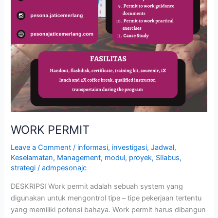
WORK PERMIT
Leave a Comment
/
informasi
,
investigasi
,
Jadwal
,
Keselamatan
,
Management
,
modul
,
proyek
,
SIlabus
,
strategi
/
admpesonajc
DESKRIPSI Work permit adalah sebuah system yang
digunakan untuk mengontrol tipe – tipe pekerjaan tertentu
yang memiliki potensi bahaya. Work permit harus dibangun