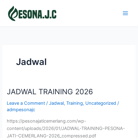
Skip
to
content
Jadwal
JADWAL TRAINING 2026
JADWAL
TRAINING
Leave a Comment
/
Jadwal
,
Training
,
Uncategorized
/
2026
admpesonajc
https://pesonajaticemerlang.com/wp-
content/uploads/2026/01/JADWAL-TRAINING-PESONA-
JATI-CEMERLANG-2026_compressed.pdf