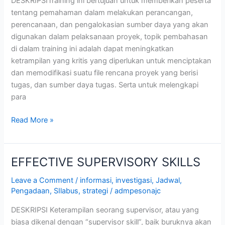
DESKRIPSITraining ini bertujuan untuk memberikan peserta
tentang pemahaman dalam melakukan perancangan,
perencanaan, dan pengalokasian sumber daya yang akan
digunakan dalam pelaksanaan proyek, topik pembahasan
di dalam training ini adalah dapat meningkatkan
ketrampilan yang kritis yang diperlukan untuk menciptakan
dan memodifikasi suatu file rencana proyek yang berisi
tugas, dan sumber daya tugas. Serta untuk melengkapi
para
Read More »
EFFECTIVE SUPERVISORY SKILLS
EFFECTIVE
SUPERVISORY
Leave a Comment
/
informasi
,
investigasi
,
Jadwal
,
SKILLS
Pengadaan
,
SIlabus
,
strategi
/
admpesonajc
DESKRIPSI Keterampilan seorang supervisor, atau yang
biasa dikenal dengan “supervisor skill”, baik buruknya akan