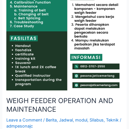
WEIGH FEEDER OPERATION AND
MAINTENANCE
Leave a Comment
/
Berita
,
Jadwal
,
modul
,
SIlabus
,
Teknik
/
admpesonajc