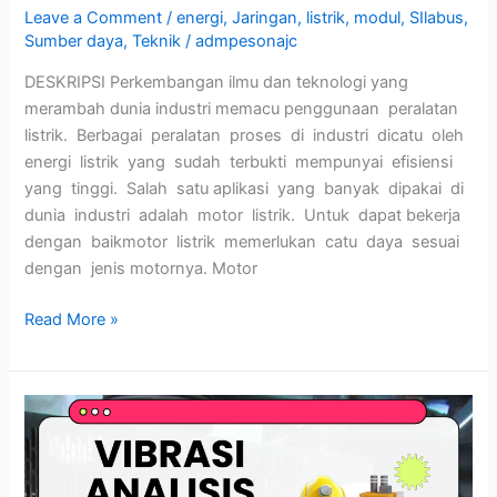
Leave a Comment
/
energi
,
Jaringan
,
listrik
,
modul
,
SIlabus
,
Sumber daya
,
Teknik
/
admpesonajc
DESKRIPSI Perkembangan ilmu dan teknologi yang
merambah dunia industri memacu penggunaan peralatan
listrik. Berbagai peralatan proses di industri dicatu oleh
energi listrik yang sudah terbukti mempunyai efisiensi
yang tinggi. Salah satu aplikasi yang banyak dipakai di
dunia industri adalah motor listrik. Untuk dapat bekerja
dengan baikmotor listrik memerlukan catu daya sesuai
dengan jenis motornya. Motor
Read More »
VIBRASI
ANALISIS
LEVEL
2