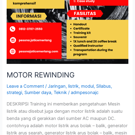
MOTOR REWINDING
Leave a Comment
/
Jaringan
,
listrik
,
modul
,
SIlabus
,
strategi
,
Sumber daya
,
Teknik
/
admpesonajc
DESKRIPSI Training ini memberikan pengetahuan Mesin
listrik atau disebut juga dengan motor listrik adalah suatu
benda yang di gerakkan dari sumber AC maupun DC.
contohnya adalah motor listrik arus bolak – balik, generator
listrik arus searah, generator listrik arus bolak – balik, mesin