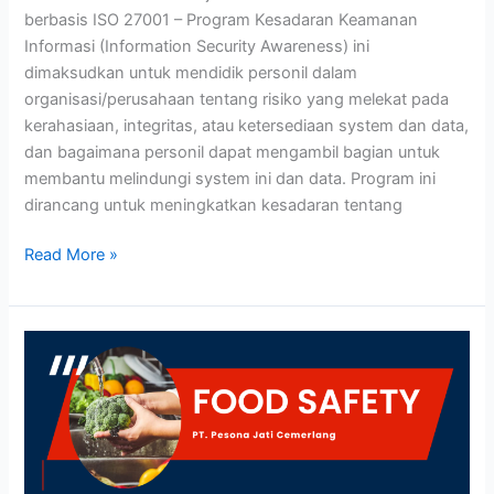
berbasis ISO 27001 – Program Kesadaran Keamanan
Informasi (Information Security Awareness) ini
dimaksudkan untuk mendidik personil dalam
organisasi/perusahaan tentang risiko yang melekat pada
kerahasiaan, integritas, atau ketersediaan system dan data,
dan bagaimana personil dapat mengambil bagian untuk
membantu melindungi system ini dan data. Program ini
dirancang untuk meningkatkan kesadaran tentang
Read More »
FOOD
SAFETY