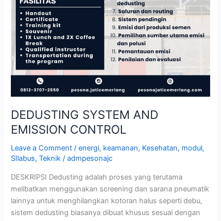
DEDUSTING SYSTEM AND
EMISSION CONTROL
Leave a Comment
/
energi
,
keamanan
,
Kesehatan
,
modul
,
SIlabus
,
Teknik
/
admpesonajc
DESKRIPSI Dedusting adalah proses yang terutama
melibatkan menggunakan screening dan sarana pneumatik
lainnya untuk menghilangkan kotoran halus seperti debu,
sistem dedusting biasanya dibuat khusus sesuai dengan