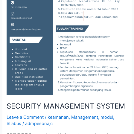
SECURITY MANAGEMENT SYSTEM
Leave a Comment
/
keamanan
,
Management
,
modul
,
SIlabus
/
admpesonajc