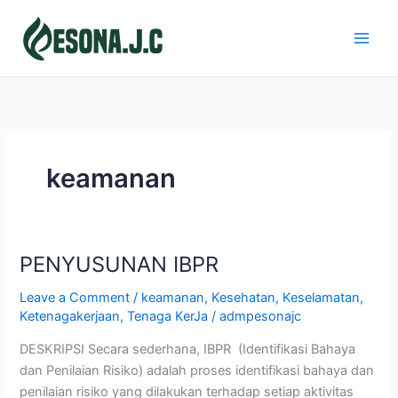
Skip
to
content
keamanan
PENYUSUNAN IBPR
PENYUSUNAN
IBPR
Leave a Comment
/
keamanan
,
Kesehatan
,
Keselamatan
,
Ketenagakerjaan
,
Tenaga KerJa
/
admpesonajc
DESKRIPSI Secara sederhana, IBPR (Identifikasi Bahaya
dan Penilaian Risiko) adalah proses identifikasi bahaya dan
penilaian risiko yang dilakukan terhadap setiap aktivitas