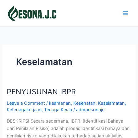
Skip
to
content
Keselamatan
PENYUSUNAN IBPR
PENYUSUNAN
IBPR
Leave a Comment
/
keamanan
,
Kesehatan
,
Keselamatan
,
Ketenagakerjaan
,
Tenaga KerJa
/
admpesonajc
DESKRIPSI Secara sederhana, IBPR (Identifikasi Bahaya
dan Penilaian Risiko) adalah proses identifikasi bahaya dan
penilaian risiko yang dilakukan terhadap setiap aktivitas