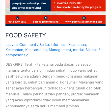
FOOD SAFETY
Leave a Comment
/
Berita
,
informasi
,
keamanan
,
Kesehatan
,
Keselamatan
,
Management
,
modul
,
SIlabus
/
admpesonajc
DESKRIPSI Telah kita ketahui pada dasarnya setiap
manusia tentunya ingin hidup sehat, hidup yang sehat
salah satunya adalah dengan mengkonsumsi makanan
yang bergizi, sehat dan aman di konsumsi. Makanan yang
sehat akan berpengaruh terhadap kinerja tubuh dan otak
manusia. Dalam perindustrian pangan, produk makanan
yang akan diproduksi tidak boleh membahayakan
konsumennya serta harus memberi jaminan