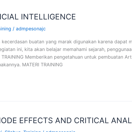
ICIAL INTELLIGENCE
aining
/
admpesonajc
kan kecerdasan buatan yang marak digunakan karena dapat
tan ini, kita akan belajar memahami sejarah, penggunaan d
AN TRAINING Memberikan pengetahuan untuk pembuatan Artif
nakannya. MATERI TRAINING
ODE EFFECTS AND CRITICAL ANAL