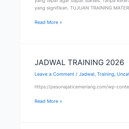
yang tepat agar dapat sukses. Tanpa keter
AKUISISI
yang signifikan. TUJUAN TRAINING MATER
BUMN
Read More »
JADWAL TRAINING 2026
JADWAL
TRAINING
Leave a Comment
/
Jadwal
,
Training
,
Unca
2026
https://pesonajaticemerlang.com/wp-co
Read More »