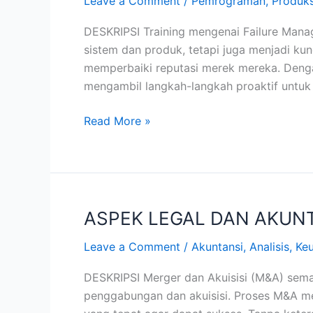
Leave a Comment
/
Pemrograman
,
Produks
MODE
EFFECTS
DESKRIPSI Training mengenai Failure Mana
AND
sistem dan produk, tetapi juga menjadi ku
CRITICAL
memperbaiki reputasi merek mereka. Deng
ANALYSIS
mengambil langkah-langkah proaktif untuk
Read More »
ASPEK LEGAL DAN AKUNT
ASPEK
LEGAL
Leave a Comment
/
Akuntansi
,
Analisis
,
Ke
DAN
AKUNTANSI
DESKRIPSI Merger dan Akuisisi (M&A) sema
TRANSAKSI
penggabungan dan akuisisi. Proses M&A me
MERGER