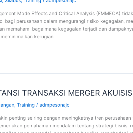
i
,
SIlabus
,
Training
/
admpesonajc
gement Mode Effects and Critical Analysis (FMMECA) tidak
nci bagi perusahaan dalam mengurangi risiko kegagalan, men
an memahami bagaimana kegagalan terjadi dan dampaknya s
 meminimalkan kerugian
ANSI TRANSAKSI MERGER AKUISIS
uangan
,
Training
/
admpesonajc
kin penting seiring dengan meningkatnya tren perusahaan 
merlukan pemahaman mendalam tentang strategi bisnis, r