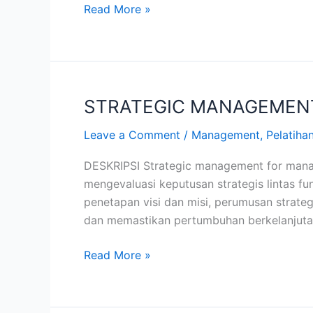
Read More »
STRATEGIC MANAGEMEN
STRATEGIC
MANAGEMENT
Leave a Comment
/
Management
,
Pelatiha
FOR
MANAGER
DESKRIPSI Strategic management for manag
mengevaluasi keputusan strategis lintas fu
penetapan visi dan misi, perumusan strateg
dan memastikan pertumbuhan berkelanjut
Read More »