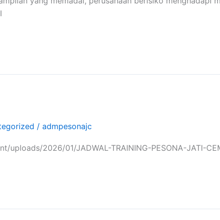
ampilan yang memadai, perusahaan berisiko menghadapi mas
I
tegorized
/
admpesonajc
ntent/uploads/2026/01/JADWAL-TRAINING-PESONA-JATI-