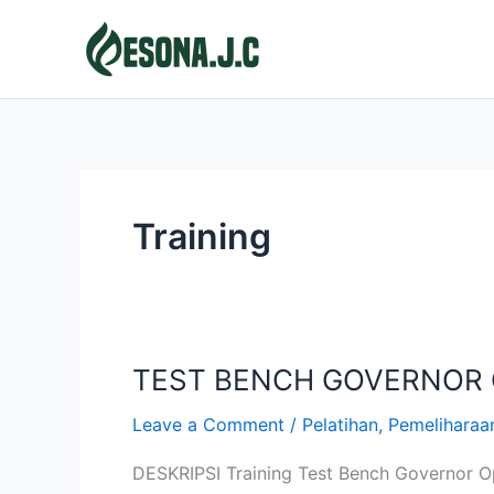
Skip
to
content
Training
TEST BENCH GOVERNOR
TEST
BENCH
Leave a Comment
/
Pelatihan
,
Pemeliharaa
GOVERNOR
OPERATION
DESKRIPSI Training Test Bench Governor O
AND