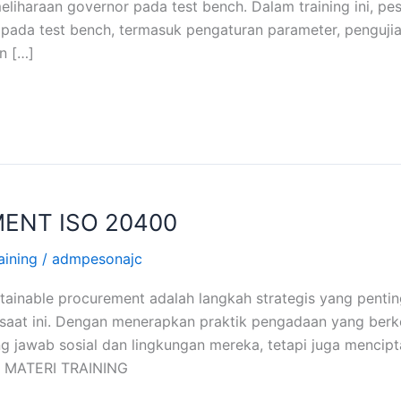
iharaan governor pada test bench. Dalam training ini, pe
ada test bench, termasuk pengaturan parameter, pengujian
n […]
ENT ISO 20400
aining
/
admpesonajc
inable procurement adalah langkah strategis yang pentin
saat ini. Dengan menerapkan praktik pengadaan yang berkel
 jawab sosial dan lingkungan mereka, tetapi juga mencipt
 MATERI TRAINING