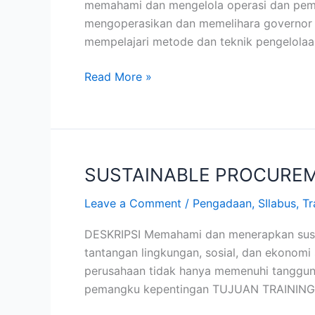
memahami dan mengelola operasi dan pemel
MAINTENANCE
mengoperasikan dan memelihara governor p
mempelajari metode dan teknik pengelolaa
Read More »
SUSTAINABLE PROCUREM
SUSTAINABLE
PROCUREMENT
Leave a Comment
/
Pengadaan
,
SIlabus
,
Tr
ISO
20400
DESKRIPSI Memahami dan menerapkan susta
tantangan lingkungan, sosial, dan ekonomi 
perusahaan tidak hanya memenuhi tanggung
pemangku kepentingan TUJUAN TRAINING