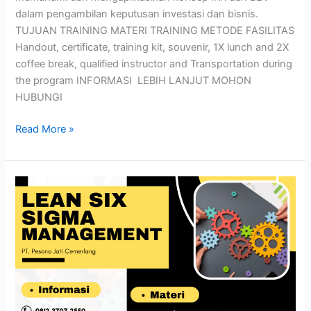
dalam pengambilan keputusan investasi dan bisnis.
TUJUAN TRAINING MATERI TRAINING METODE FASILITAS
Handout, certificate, training kit, souvenir, 1X lunch and 2X
coffee break, qualified instructor and Transportation during
the program INFORMASI LEBIH LANJUT MOHON
HUBUNGI
Read More »
LEAN
SIX
SIGMA
MANAGEMENT