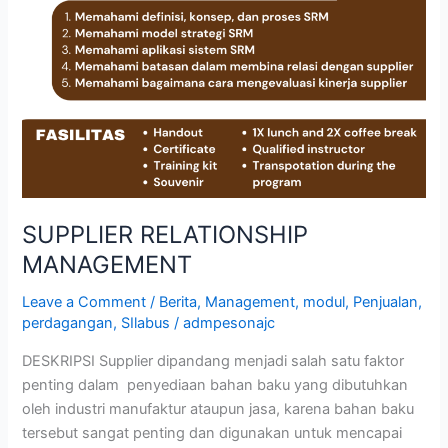
SUPPLIER RELATIONSHIP
MANAGEMENT
Leave a Comment
/
Berita
,
Management
,
modul
,
Penjualan
,
perdagangan
,
SIlabus
/
admpesonajc
DESKRIPSI Supplier dipandang menjadi salah satu faktor
penting dalam penyediaan bahan baku yang dibutuhkan
oleh industri manufaktur ataupun jasa, karena bahan baku
tersebut sangat penting dan digunakan untuk mencapai