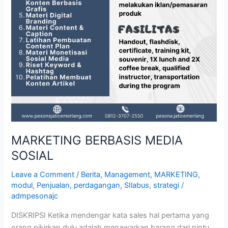
MARKETING BERBASIS MEDIA
SOSIAL
Leave a Comment
/
Berita
,
Management
,
MARKETING
,
modul
,
Penjualan
,
perdagangan
,
SIlabus
,
strategi
/
admpesonajc
DISKRIPSI Ketika mendengar kata sales hal pertama yang
orang pikirkan dulu adalah menawarkan barang dari pintu