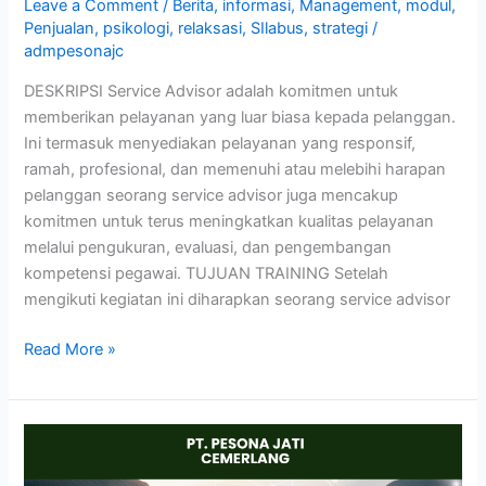
Leave a Comment
/
Berita
,
informasi
,
Management
,
modul
,
Penjualan
,
psikologi
,
relaksasi
,
SIlabus
,
strategi
/
admpesonajc
DESKRIPSI Service Advisor adalah komitmen untuk
memberikan pelayanan yang luar biasa kepada pelanggan.
Ini termasuk menyediakan pelayanan yang responsif,
ramah, profesional, dan memenuhi atau melebihi harapan
pelanggan seorang service advisor juga mencakup
komitmen untuk terus meningkatkan kualitas pelayanan
melalui pengukuran, evaluasi, dan pengembangan
kompetensi pegawai. TUJUAN TRAINING Setelah
mengikuti kegiatan ini diharapkan seorang service advisor
Read More »
SUPPLIER
MANAGEMENT