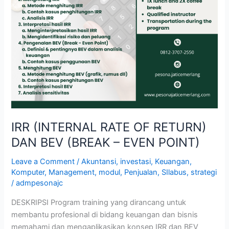
IRR (INTERNAL RATE OF RETURN)
DAN BEV (BREAK – EVEN POINT)
Leave a Comment
/
Akuntansi
,
investasi
,
Keuangan
,
Komputer
,
Management
,
modul
,
Penjualan
,
SIlabus
,
strategi
/
admpesonajc
DESKRIPSI Program training yang dirancang untuk
membantu profesional di bidang keuangan dan bisnis
memahami dan mengaplikasikan konsep IRR dan BEV