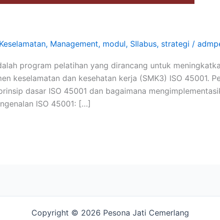
Keselamatan
,
Management
,
modul
,
SIlabus
,
strategi
/
admpe
dalah program pelatihan yang dirancang untuk meningkatk
men keselamatan dan kesehatan kerja (SMK3) ISO 45001. Pe
-prinsip dasar ISO 45001 dan bagaimana mengimplementasik
genalan ISO 45001: […]
Copyright © 2026 Pesona Jati Cemerlang