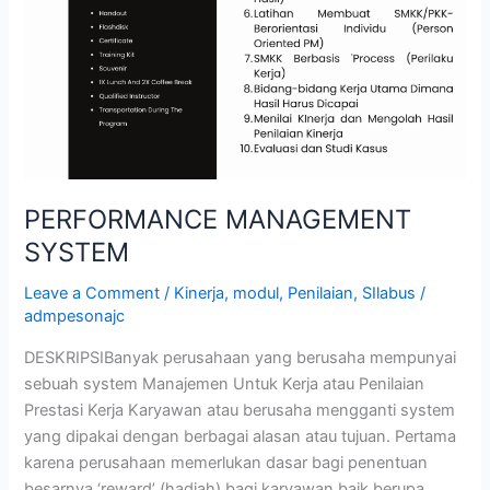
PERFORMANCE MANAGEMENT
SYSTEM
Leave a Comment
/
Kinerja
,
modul
,
Penilaian
,
SIlabus
/
admpesonajc
DESKRIPSIBanyak perusahaan yang berusaha mempunyai
sebuah system Manajemen Untuk Kerja atau Penilaian
Prestasi Kerja Karyawan atau berusaha mengganti system
yang dipakai dengan berbagai alasan atau tujuan. Pertama
karena perusahaan memerlukan dasar bagi penentuan
besarnya ‘reward’ (hadiah) bagi karyawan baik berupa