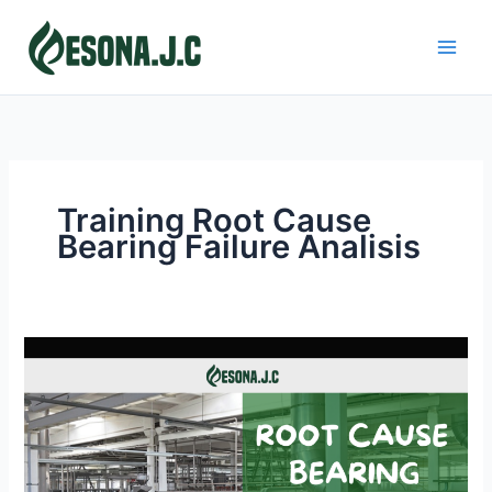
Skip
to
content
Training Root Cause
Bearing Failure Analisis
ROOT
CAUSE
BEARING
FAILURE
ANALISIS