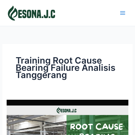
Skip
to
content
Training Root Cause
Bearing Failure Analisis
Tanggerang
ROOT
CAUSE
BEARING
FAILURE
ANALISIS