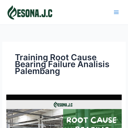
Skip
to
content
Training Root Cause
Bearing Failure Analisis
Palembang
ROOT
CAUSE
BEARING
FAILURE
ANALISIS