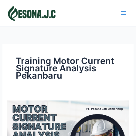
Skip
to
content
Training Motor Current
Signature Analysis
Pekanbaru
MOTOR
CURRENT
SIGNATURE
ANALYSIS