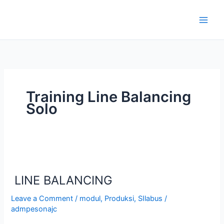
Skip
to
content
Training Line Balancing
Solo
LINE
BALANCING
LINE BALANCING
Leave a Comment
/
modul
,
Produksi
,
SIlabus
/
admpesonajc