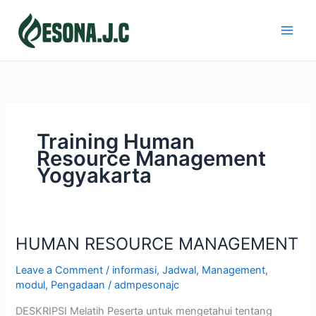
Skip
to
content
Training Human
Resource Management
Yogyakarta
HUMAN RESOURCE MANAGEMENT
HUMAN
RESOURCE
Leave a Comment
/
informasi
,
Jadwal
,
Management
,
MANAGEMENT
modul
,
Pengadaan
/
admpesonajc
DESKRIPSI Melatih Peserta untuk mengetahui tentang