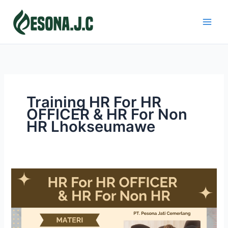
Skip
to
content
Training HR For HR
OFFICER & HR For Non
HR Lhokseumawe
HR
FOR
HR
OFFICER
&