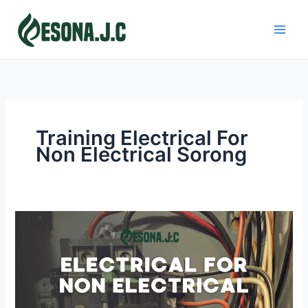
Skip
to
content
Training Electrical For
Non Electrical Sorong
ELECTRICAL
FOR
NON
ELECTRICIAN