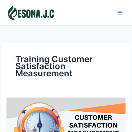
Skip
to
content
Training Customer
Satisfaction
Measurement
CUSTOMER
SATISFACTION
MEASUREMENT