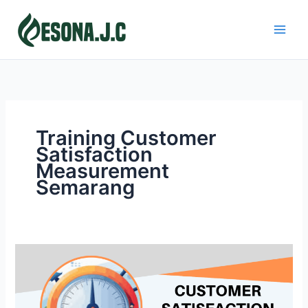
Skip
to
content
Training Customer
Satisfaction
Measurement
Semarang
CUSTOMER
SATISFACTION
MEASUREMENT