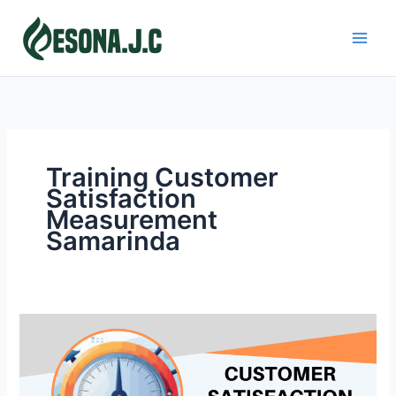
Skip
to
content
Training Customer
Satisfaction
Measurement
Samarinda
CUSTOMER
SATISFACTION
MEASUREMENT