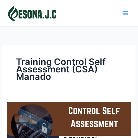
Skip
to
content
Training Control Self
Assessment (CSA)
Manado
CONTROL
SELF
ASSESSMENT
(CSA)