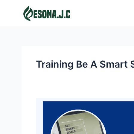
Skip
to
content
Training Be A Smart
BE
A
SMART
SDM