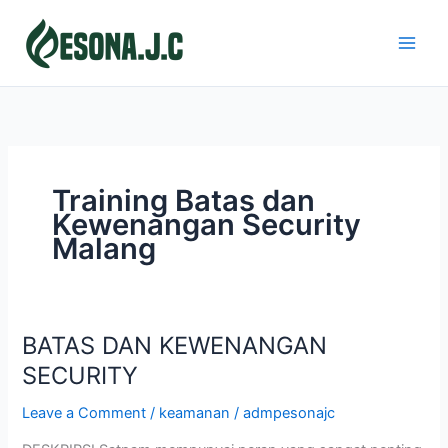
Skip
to
content
Training Batas dan
Kewenangan Security
Malang
BATAS DAN KEWENANGAN
BATAS
DAN
SECURITY
KEWENANGAN
Leave a Comment
/
keamanan
/
admpesonajc
SECURITY