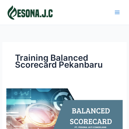
Skip
to
content
Training Balanced
Scorecard Pekanbaru
BALANCED
SCORECARD