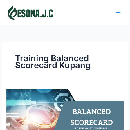
Skip
to
content
Training Balanced
Scorecard Kupang
BALANCED
SCORECARD