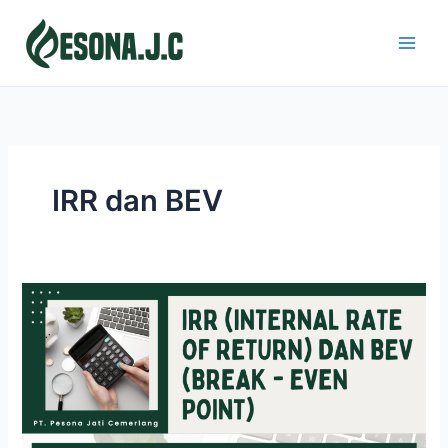
Skip
to
content
IRR dan BEV
IRR
(INTERNAL
RATE
OF
RETURN)
DAN
BEV