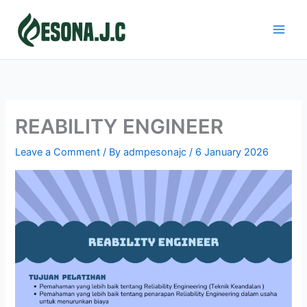
Skip
to
content
REABILITY ENGINEER
Leave a Comment
/ By
admpesonajc
/
6 January 2026