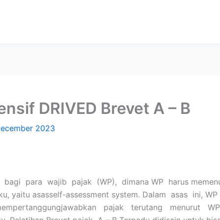
nsif DRIVED Brevet A – B
December 2023
g bagi para wajib pajak (WP), dimana WP harus memenu
ku, yaitu asasself-assessment system. Dalam asas ini, W
mempertanggungjawabkan pajak terutang menurut WP
u. Pelatihan Brevet pajak A – B Terpadu didisain untuk b