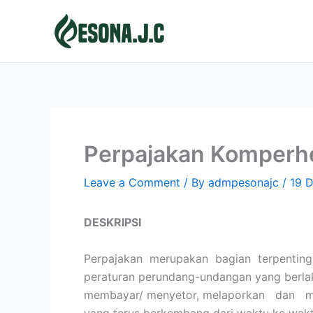
Skip
to
content
Perpajakan Komperhe
Leave a Comment
/ By
admpesonajc
/
19 
DESKRIPSI
Perpajakan merupakan bagian terpentin
peraturan perundang-undangan yang berla
membayar/ menyetor, melaporkan dan 
yang terus berkembang dari waktu ke wakt