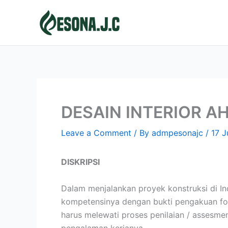
Skip
to
content
DESAIN INTERIOR A
Leave a Comment
/ By
admpesonajc
/
17 J
DISKRIPSI
Dalam menjalankan proyek konstruksi di Ind
kompetensinya dengan bukti pengakuan for
harus melewati proses penilaian / assesme
pengalaman kerjanya.