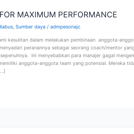
 FOR MAXIMUM PERFORMANCE
Ilabus
,
Sumber daya
/
admpesonajc
lami kesulitan dalam melakukan pembinaan anggota-anggo
ng menyadari peranannya sebagai seorang coach/mentor ya
 sepenuhnya. Ini menyebabkan para manajer gagal menge
memiliki anggota-anggota team yang potensial. Mereka ti
[…]