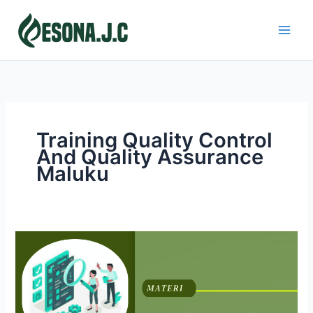
Skip
to
content
Training Quality Control
And Quality Assurance
Maluku
QUALITY
CONTROL
AND
QUALITY
ASSURANCE