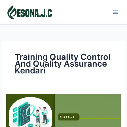
Skip
to
content
Training Quality Control
And Quality Assurance
Kendari
QUALITY
CONTROL
AND
QUALITY
ASSURANCE