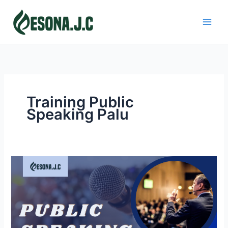
Skip
to
content
Training Public
Speaking Palu
PUBLIC
SPEAKING