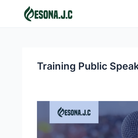
Skip
to
content
Training Public Speak
PUBLIC
SPEAKING