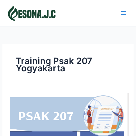
Skip
to
content
Training Psak 207
Yogyakarta
PSAK
207