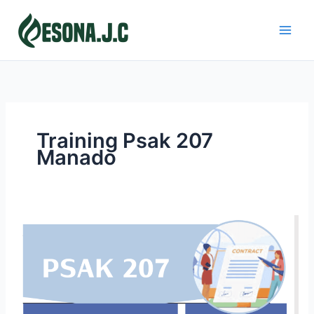
Skip
to
content
Training Psak 207
Manado
PSAK
207