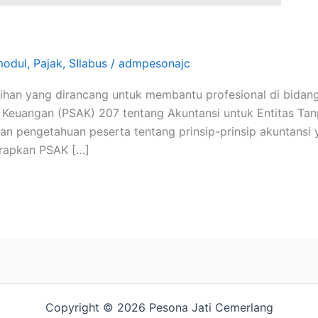
modul
,
Pajak
,
SIlabus
/
admpesonajc
ihan yang dirancang untuk membantu profesional di bida
euangan (PSAK) 207 tentang Akuntansi untuk Entitas Tanpa 
n pengetahuan peserta tentang prinsip-prinsip akuntansi 
rapkan PSAK […]
Copyright © 2026 Pesona Jati Cemerlang