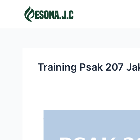
Skip
to
content
Training Psak 207 Ja
PSAK
207