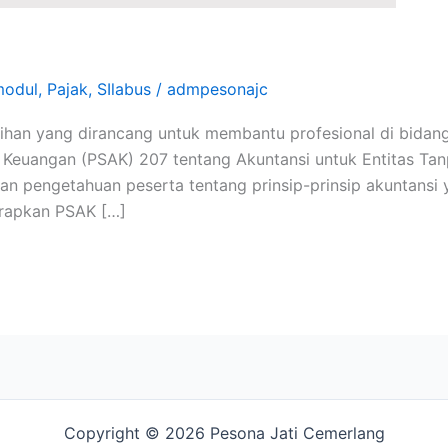
modul
,
Pajak
,
SIlabus
/
admpesonajc
ihan yang dirancang untuk membantu profesional di bida
euangan (PSAK) 207 tentang Akuntansi untuk Entitas Tanpa 
n pengetahuan peserta tentang prinsip-prinsip akuntansi 
rapkan PSAK […]
Copyright © 2026 Pesona Jati Cemerlang