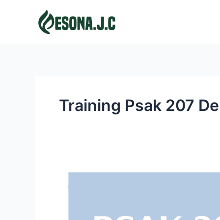
Skip
to
content
Training Psak 207 D
PSAK
207