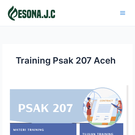
Skip
to
content
Training Psak 207 Aceh
PSAK
207