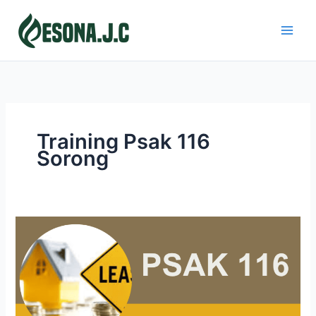
Skip
to
content
Training Psak 116
Sorong
PSAK
116