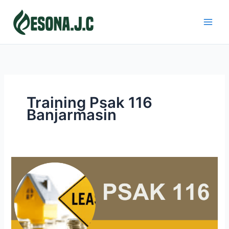
Skip
to
content
Training Psak 116
Banjarmasin
PSAK
116