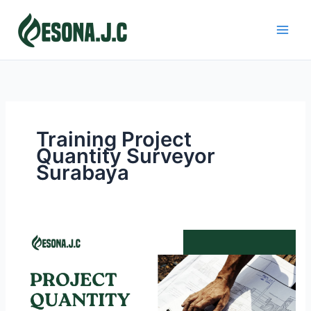
Skip
to
content
Training Project
Quantity Surveyor
Surabaya
PROJECT
QUANTITY
SURVEYOR