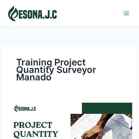
Skip
to
content
Training Project
Quantity Surveyor
Manado
PROJECT
QUANTITY
SURVEYOR