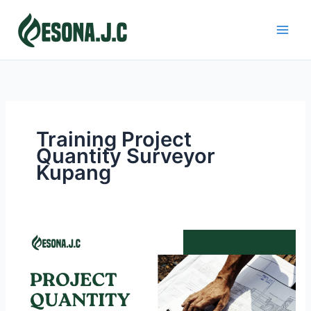
Skip
to
content
Training Project
Quantity Surveyor
Kupang
PROJECT
QUANTITY
SURVEYOR