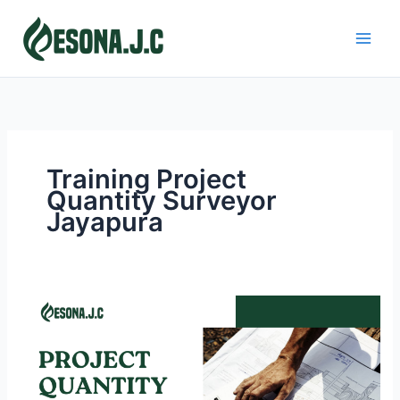
Skip
to
content
Training Project
Quantity Surveyor
Jayapura
PROJECT
QUANTITY
SURVEYOR