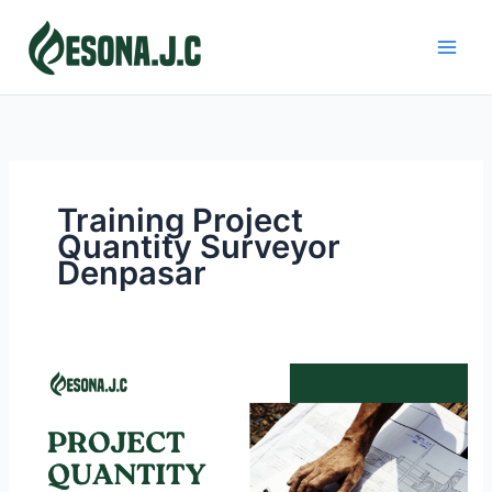
Skip
to
content
Training Project
Quantity Surveyor
Denpasar
PROJECT
QUANTITY
SURVEYOR