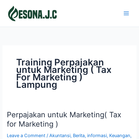
Skip
to
content
Training Perpajakan
untuk Marketing ( Tax
For Marketing )
Lampung
Perpajakan untuk Marketing( Tax
Perpajakan
untuk
for Marketing )
Marketing(
Leave a Comment
/
Akuntansi
,
Berita
,
informasi
,
Keuangan
,
Tax