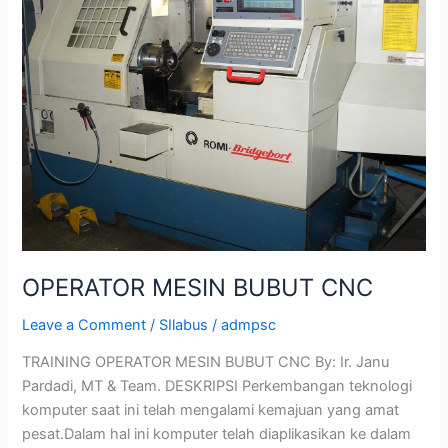
BUBUT
CNC
OPERATOR MESIN BUBUT CNC
Leave a Comment
/
SIlabus
/
admpsc
TRAINING OPERATOR MESIN BUBUT CNC By: Ir. Janu
Pardadi, MT & Team. DESKRIPSI Perkembangan teknologi
komputer saat ini telah mengalami kemajuan yang amat
pesat.Dalam hal ini komputer telah diaplikasikan ke dalam