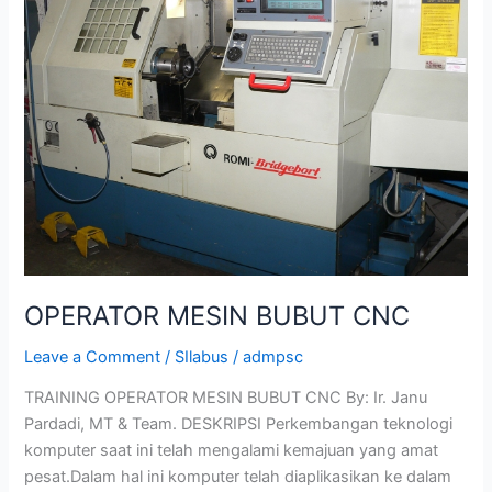
BUBUT
CNC
OPERATOR MESIN BUBUT CNC
Leave a Comment
/
SIlabus
/
admpsc
TRAINING OPERATOR MESIN BUBUT CNC By: Ir. Janu
Pardadi, MT & Team. DESKRIPSI Perkembangan teknologi
komputer saat ini telah mengalami kemajuan yang amat
pesat.Dalam hal ini komputer telah diaplikasikan ke dalam