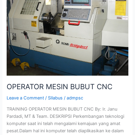
BUBUT
CNC
OPERATOR MESIN BUBUT CNC
Leave a Comment
/
SIlabus
/
admpsc
TRAINING OPERATOR MESIN BUBUT CNC By: Ir. Janu
Pardadi, MT & Team. DESKRIPSI Perkembangan teknologi
komputer saat ini telah mengalami kemajuan yang amat
pesat.Dalam hal ini komputer telah diaplikasikan ke dalam