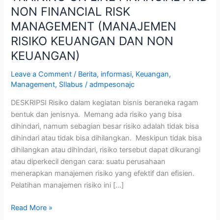
ON
NON FINANCIAL RISK
LINE
MANAGEMENT (MANAJEMEN
FINANCIAL
RISIKO KEUANGAN DAN NON
AND
KEUANGAN)
NON
FINANCIAL
Leave a Comment
/
Berita
,
informasi
,
Keuangan
,
RISK
Management
,
SIlabus
/
admpesonajc
MANAGEMENT
(MANAJEMEN
DESKRIPSI Risiko dalam kegiatan bisnis beraneka ragam
RISIKO KEUANGAN
bentuk dan jenisnya. Memang ada risiko yang bisa
DAN
dihindari, namum sebagian besar risiko adalah tidak bisa
NON
dihindari atau tidak bisa dihilangkan. Meskipun tidak bisa
KEUANGAN)
dihilangkan atau dihindari, risiko tersebut dapat dikurangi
atau diperkecil dengan cara: suatu perusahaan
menerapkan manajemen risiko yang efektif dan efisien.
Pelatihan manajemen risiko ini […]
Read More »